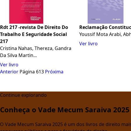
Rdt 217 -revista De Direito Do
Reclamação Constituc
Trabalho E Seguridade Social
Youssif Mota Arabi, Ab
217
Ver livro
Cristina Nahas, Thereza, Gandra
Da Silva Martin...
Ver livro
Anterior
Página 613
Próxima
Continue explorando
Conheça o Vade Mecum Saraiva 2025
O Vade Mecum Saraiva 2025 é um dos livros de direito mais 