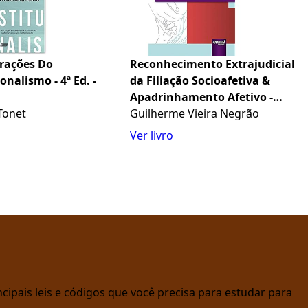
rações Do
Reconhecimento Extrajudicial
onalismo - 4ª Ed. -
da Filiação Socioafetiva &
Apadrinhamento Afetivo -
Tonet
Prefácio de Rui Geraldo
Guilherme Vieira Negrão
Camargo Viana
Ver livro
cipais leis e códigos que você precisa para estudar para