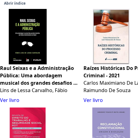
Abrir índice
Raul Seixas e a Administração
Raízes Históricas Do 
Pública: Uma abordagem
Criminal - 2021
musical dos grandes desafios do
Carlos Maximiano De L
Direito Administrativo no Brasil
Lins de Lessa Carvalho, Fábio
Raimundo De Souza
Ver livro
Ver livro