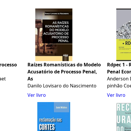
Processo
Raízes Romanísticas do Modelo
Rdpec 1 - 
Acusatório de Processo Penal,
Penal Eco
aet
As
Anderson D
Danilo Lovisaro do Nascimento
pinhão Coe
Ver livro
Ver livro