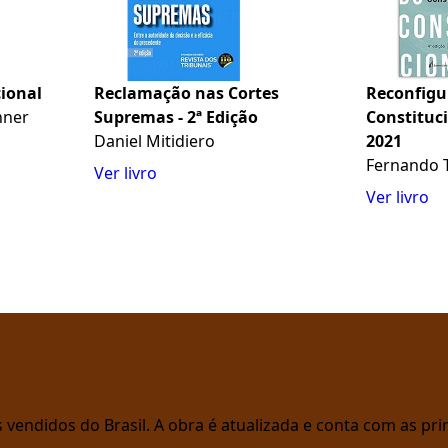
ional
Reclamação nas Cortes
Reconfigu
hner
Supremas - 2ª Edição
Constituci
Daniel Mitidiero
2021
Fernando 
Ver livro
Ver livro
vendidos do Brasil. A obra é atualizada e conta com as prin