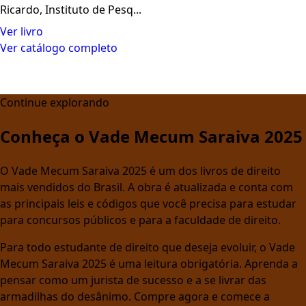
Ricardo, Instituto de Pesq...
Ver livro
Ver catálogo completo
Continue explorando
Conheça o Vade Mecum Saraiva 2025
O Vade Mecum Saraiva 2025 é um dos livros de direito
mais vendidos do Brasil. A obra é atualizada e conta com
as principais leis e códigos que você precisa para estudar
para concursos públicos e para a faculdade de direito.
Para todo estudante de direito que deseja evoluir, o Vade
Mecum Saraiva 2025 é uma leitura obrigatória. Aprenda a
pensar como um jurista de sucesso e a se livrar das
armadilhas do desânimo. Compre agora e comece a