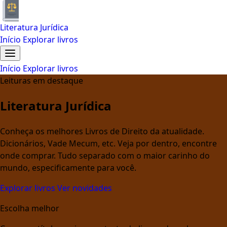
Literatura Jurídica
Início
Explorar livros
Início
Explorar livros
Leituras em destaque
Literatura Jurídica
Conheça os melhores Livros de Direito da atualidade.
Dicionários, Vade Mecum, etc. Veja por dentro, encontre
onde comprar. Tudo separado com o maior carinho do
mundo, especificamente para você.
Explorar livros
Ver novidades
Escolha melhor