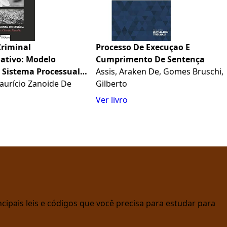
Criminal
Processo De Execuçao E
ativo: Modelo
Cumprimento De Sentença
e Sistema Processual
Assis, Araken De, Gomes Bruschi,
ntos
aurício Zanoide De
Gilberto
Ver livro
cipais leis e códigos que você precisa para estudar para