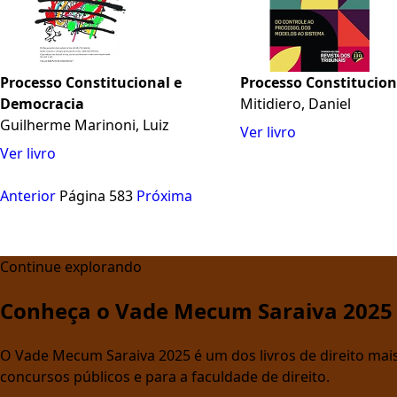
Processo Constitucional e
Processo Constitucion
Democracia
Mitidiero, Daniel
Guilherme Marinoni, Luiz
Ver livro
Ver livro
Anterior
Página 583
Próxima
Continue explorando
Conheça o Vade Mecum Saraiva 2025
O Vade Mecum Saraiva 2025 é um dos livros de direito mais 
concursos públicos e para a faculdade de direito.