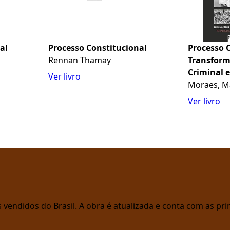
al
Processo Constitucional
Processo 
Rennan Thamay
Transform
Criminal 
Ver livro
Não Viole
Moraes, M
Ver livro
vendidos do Brasil. A obra é atualizada e conta com as prin