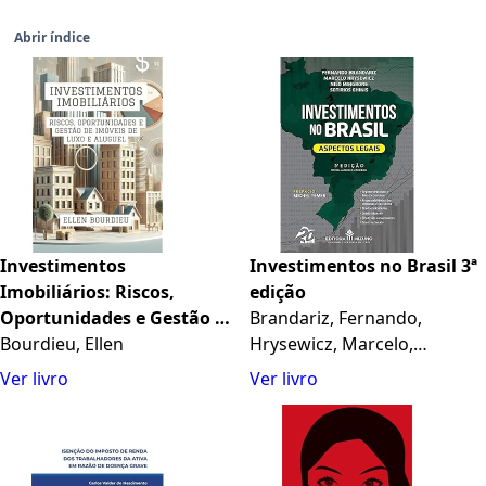
Abrir índice
Investimentos
Investimentos no Brasil 3ª
Imobiliários: Riscos,
edição
Oportunidades e Gestão de
Brandariz, Fernando,
Imóveis de Luxo e Aluguel
Bourdieu, Ellen
Hrysewicz, Marcelo,
(Horizontes Imobiliários:
Mingro...
Ver livro
Ver livro
Crises, Inovação e
Sustentabilidade)
(Portuguese Edition)