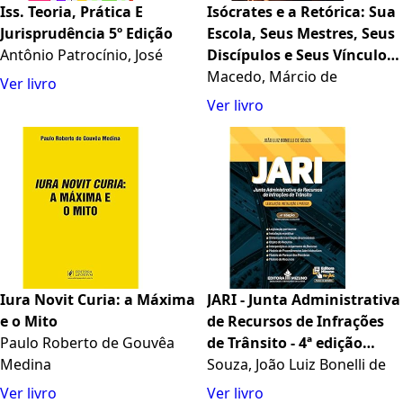
Iss. Teoria, Prática E
Isócrates e a Retórica: Sua
Jurisprudência 5º Edição
Escola, Seus Mestres, Seus
Antônio Patrocínio, José
Discípulos e Seus Vínculos
com a Filosofia
Macedo, Márcio de
Ver livro
Ver livro
Iura Novit Curia: a Máxima
JARI - Junta Administrativa
e o Mito
de Recursos de Infrações
Paulo Roberto de Gouvêa
de Trânsito - 4ª edição
Medina
(2025)
Souza, João Luiz Bonelli de
Ver livro
Ver livro