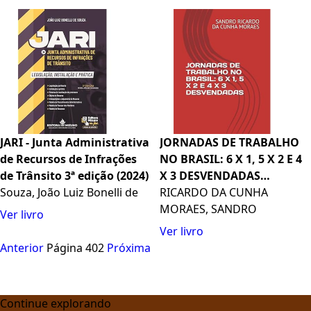
JARI - Junta Administrativa
JORNADAS DE TRABALHO
de Recursos de Infrações
NO BRASIL: 6 X 1, 5 X 2 E 4
de Trânsito 3ª edição (2024)
X 3 DESVENDADAS
Souza, João Luiz Bonelli de
(Portuguese Edition)
RICARDO DA CUNHA
MORAES, SANDRO
Ver livro
Ver livro
Anterior
Página 402
Próxima
Continue explorando