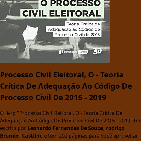
Processo Civil Eleitoral, O - Teoria
Crítica De Adequação Ao Código De
Processo Civil De 2015 - 2019
O livro "Processo Civil Eleitoral, O - Teoria Crítica De
Adequação Ao Código De Processo Civil De 2015 - 2019" foi
escrito por
Leonardo Fernandes De Souza, rodrigo
Brunieri Castilho
e tem 200 páginas para você aproveitar.