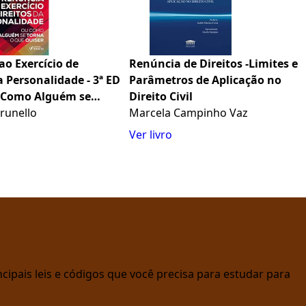
o Exercício de
Renúncia de Direitos -Limites e
a Personalidade - 3ª ED
Parâmetros de Aplicação no
u Como Alguém se
Direito Civil
ue Quiser
Brunello
Marcela Campinho Vaz
Ver livro
cipais leis e códigos que você precisa para estudar para