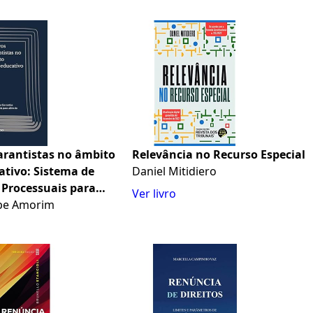
arantistas no âmbito
Relevância no Recurso Especial
ativo: Sistema de
Daniel Mitidiero
 Processuais para
Ver livro
CA
lipe Amorim