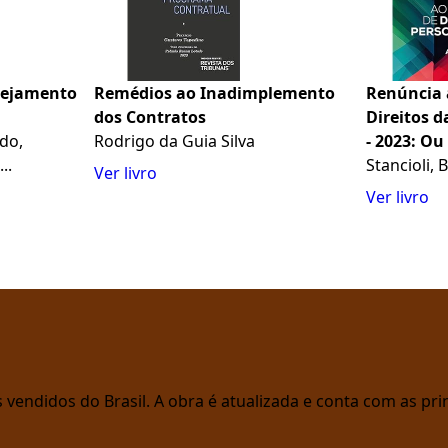
nejamento
Remédios ao Inadimplemento
Renúncia a
dos Contratos
Direitos d
do,
Rodrigo da Guia Silva
- 2023: O
..
Torna o Q
Stancioli, 
Ver livro
Ver livro
vendidos do Brasil. A obra é atualizada e conta com as prin