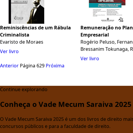
Reminiscências de um Rábula
Remuneração no Pla
Criminalista
Empresarial
Evaristo de Moraes
Rogério Peluso, Fernan
Bressanim Tokunaga, R.
Ver livro
Ver livro
Anterior
Página 629
Próxima
Continue explorando
Conheça o Vade Mecum Saraiva 2025
O Vade Mecum Saraiva 2025 é um dos livros de direito mais 
concursos públicos e para a faculdade de direito.