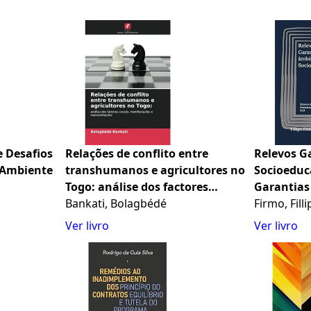
e Desafios
Relações de conflito entre
Relevos G
 Ambiente
transhumanos e agricultores no
Socioeduc
Togo: análise dos factores
Garantias
sociais, manifestações e
Bankati, Bolagbédé
além do E
Firmo, Fil
representações
Ver livro
Ver livro