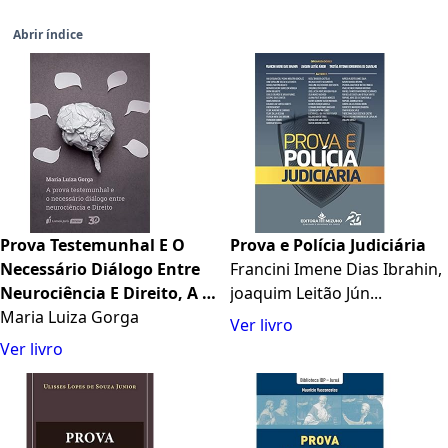
Abrir índice
Prova Testemunhal E O
Prova e Polícia Judiciária
Necessário Diálogo Entre
Francini Imene Dias Ibrahin,
Neurociência E Direito, A -
joaquim Leitão Jún...
2020
Maria Luiza Gorga
Ver livro
Ver livro