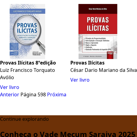
Provas Ilícitas 8ºedição
Provas Ilícitas
Luiz Francisco Torquato
César Dario Mariano da Silva
Avólio
Ver livro
Ver livro
Anterior
Página 598
Próxima
Continue explorando
Conheça o Vade Mecum Saraiva 2025