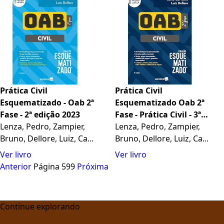
Prática Civil
Prática Civil
Esquematizado - Oab 2ª
Esquematizado Oab 2ª
Fase - 2ª edição 2023
Fase - Prática Civil - 3ª
Lenza, Pedro, Zampier,
edição 2024
Lenza, Pedro, Zampier,
Bruno, Dellore, Luiz, Ca...
Bruno, Dellore, Luiz, Ca...
Ver livro
Ver livro
Anterior
Página 599
Próxima
Continue explorando