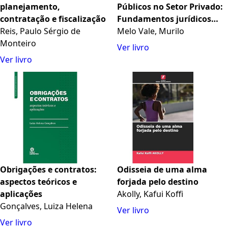
planejamento,
Públicos no Setor Privado:
contratação e fiscalização
Fundamentos jurídicos
Reis, Paulo Sérgio de
para a imposição
Melo Vale, Murilo
Monteiro
regulatória de encargos do
Ver livro
regime jurídico "típico" da
Ver livro
... à iniciativa privada no
direito brasileiro
Obrigações e contratos:
Odisseia de uma alma
aspectos teóricos e
forjada pelo destino
aplicações
Akolly, Kafui Koffi
Gonçalves, Luiza Helena
Ver livro
Ver livro