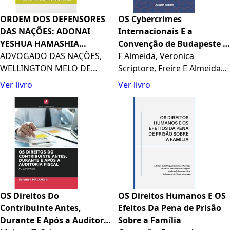
ORDEM DOS DEFENSORES
OS Cybercrimes
DAS NAÇÕES: ADONAI
Internacionais E a
YESHUA HAMASHIA
Convenção de Budapeste -
(Portuguese Edition)
ADVOGADO DAS NAÇÕES,
Rumo a Um Direito Global
F Almeida, Veronica
WELLINGTON MELO DE
Para a Internet
Scriptore, Freire E Almeida...
SANTANA
Ver livro
Ver livro
OS Direitos Do
OS Direitos Humanos E OS
Contribuinte Antes,
Efeitos Da Pena de Prisão
Durante E Após a Auditoria
Sobre a Família