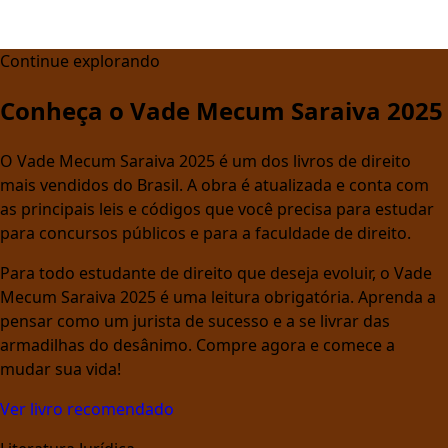
Continue explorando
Conheça o Vade Mecum Saraiva 2025
O Vade Mecum Saraiva 2025 é um dos livros de direito
mais vendidos do Brasil. A obra é atualizada e conta com
as principais leis e códigos que você precisa para estudar
para concursos públicos e para a faculdade de direito.
Para todo estudante de direito que deseja evoluir, o Vade
Mecum Saraiva 2025 é uma leitura obrigatória. Aprenda a
pensar como um jurista de sucesso e a se livrar das
armadilhas do desânimo. Compre agora e comece a
mudar sua vida!
Ver livro recomendado