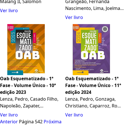
Fiscal
Malang II, Salomon
Grangeão, Fernanda
Nascimento, Lima, Joelma
Ver livro
de...
Ver livro
Oab Esquematizado - 1ª
Oab Esquematizado - 1ª
Fase - Volume Único - 10ª
Fase - Volume Único - 11ª
edição 2023
edição 2024
Lenza, Pedro, Casado Filho,
Lenza, Pedro, Gonzaga,
Napoleão, Zapater,...
Christiano, Caparroz, Ro...
Ver livro
Ver livro
Anterior
Página 542
Próxima