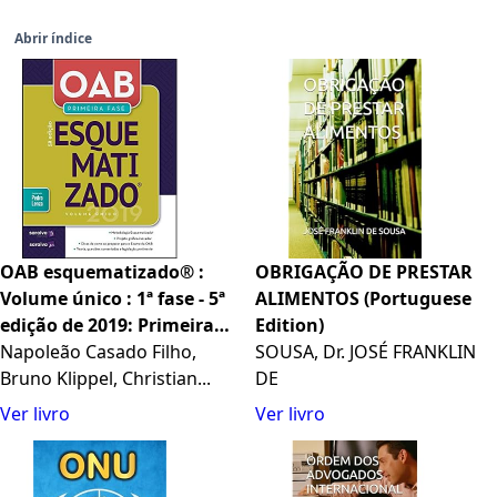
Abrir índice
OAB esquematizado® :
OBRIGAÇÃO DE PRESTAR
Volume único : 1ª fase - 5ª
ALIMENTOS (Portuguese
edição de 2019: Primeira
Edition)
Fase
Napoleão Casado Filho,
SOUSA, Dr. JOSÉ FRANKLIN
Bruno Klippel, Christian...
DE
Ver livro
Ver livro