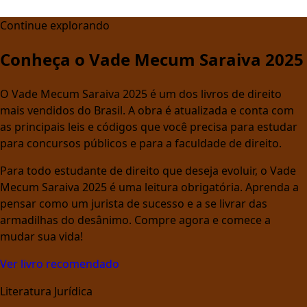
Continue explorando
Conheça o Vade Mecum Saraiva 2025
O Vade Mecum Saraiva 2025 é um dos livros de direito
mais vendidos do Brasil. A obra é atualizada e conta com
as principais leis e códigos que você precisa para estudar
para concursos públicos e para a faculdade de direito.
Para todo estudante de direito que deseja evoluir, o Vade
Mecum Saraiva 2025 é uma leitura obrigatória. Aprenda a
pensar como um jurista de sucesso e a se livrar das
armadilhas do desânimo. Compre agora e comece a
mudar sua vida!
Ver livro recomendado
Literatura Jurídica