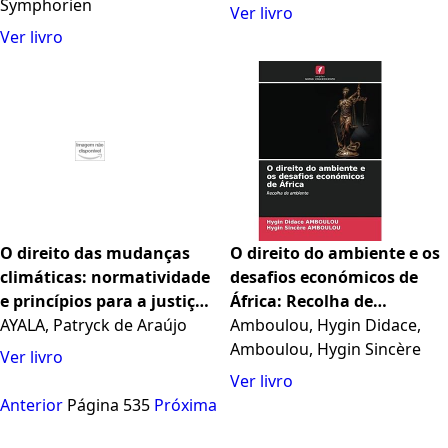
Symphorien
Ver livro
Ver livro
O direito das mudanças
O direito do ambiente e os
climáticas: normatividade
desafios económicos de
e princípios para a justiça
África: Recolha de
ecológica no direito
AYALA, Patryck de Araújo
ambiente
Amboulou, Hygin Didace,
nacional e internacional
Amboulou, Hygin Sincère
Ver livro
Ver livro
Anterior
Página 535
Próxima