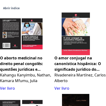
Abrir índice
O aborto medicinal no
O amor conjugal na
direito penal congolês:
canonística hispânica: O
questões jurídicas e
significado jurídico do
problemas na sua
Kahangu Kanyimbu, Nathan,
amor conjugal no
Rivadeneira Martínez, Carlos
aplicação no que respeita
Kamara Mfumu, Julia
consentimento
Alberto
ao Protocolo de Maputo
matrimonial: quem casa
Ver livro
Ver livro
sem amar, casa
validamente