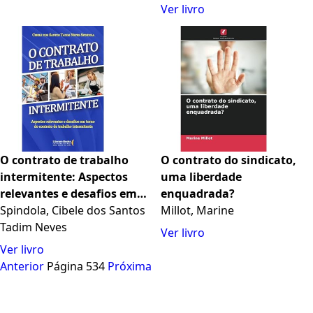
Ver livro
O contrato de trabalho
O contrato do sindicato,
intermitente: Aspectos
uma liberdade
relevantes e desafios em
enquadrada?
torno do contrato de
Spindola, Cibele dos Santos
Millot, Marine
trabalho intermitente
Tadim Neves
Ver livro
Ver livro
Anterior
Página 534
Próxima