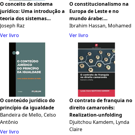
O conceito de sistema
O constitucionalismo na
jurídico: Uma introdução a
Europa de Leste e no
teoria dos sistemas
mundo árabe:
jurídicos
Joseph Raz
Internacionalização e
Ibrahim Hassan, Mohamed
Singularidade do Direito
Ver livro
Ver livro
Constitucional
O conteúdo jurídico do
O contrato de franquia no
princípio da igualdade
direito camaronês:
Bandeira de Mello, Celso
Realization-unfolding
Antônio
Djuitchou Kamdem, Lynda
Claire
Ver livro