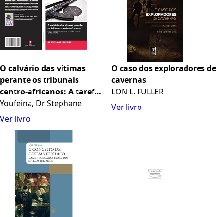
O calvário das vítimas
O caso dos exploradores de
perante os tribunais
cavernas
centro-africanos: A tarefa
LON L. FULLER
quase impossível de cuidar
Youfeina, Dr Stephane
Ver livro
de crianças vítimas de
Ver livro
conflitos armados