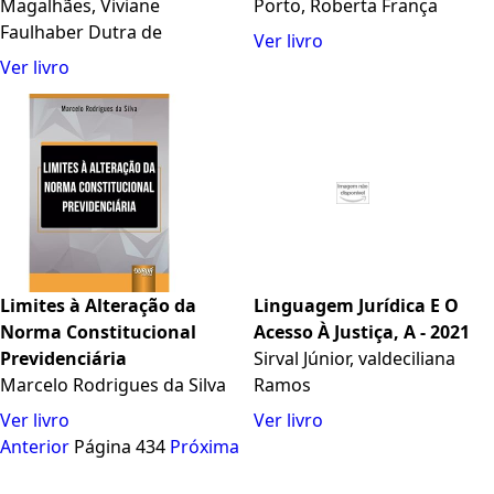
9.868/99, LINDB e o CPC
Magalhães, Viviane
STF em Controle
Porto, Roberta França
Faulhaber Dutra de
Concentrado e
Ver livro
Repercussão Geral
Ver livro
Limites à Alteração da
Linguagem Jurídica E O
Norma Constitucional
Acesso À Justiça, A - 2021
Previdenciária
Sirval Júnior, valdeciliana
Marcelo Rodrigues da Silva
Ramos
Ver livro
Ver livro
Anterior
Página 434
Próxima