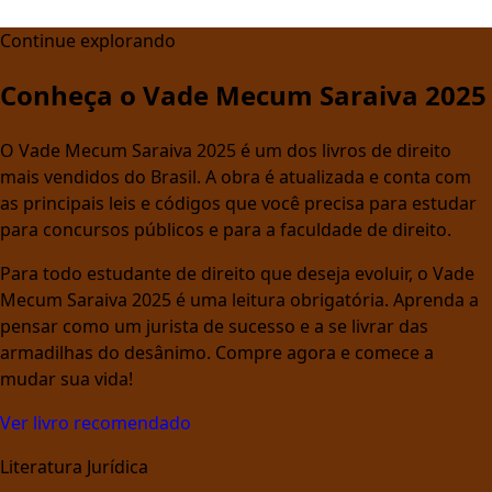
Continue explorando
Conheça o Vade Mecum Saraiva 2025
O Vade Mecum Saraiva 2025 é um dos livros de direito
mais vendidos do Brasil. A obra é atualizada e conta com
as principais leis e códigos que você precisa para estudar
para concursos públicos e para a faculdade de direito.
Para todo estudante de direito que deseja evoluir, o Vade
Mecum Saraiva 2025 é uma leitura obrigatória. Aprenda a
pensar como um jurista de sucesso e a se livrar das
armadilhas do desânimo. Compre agora e comece a
mudar sua vida!
Ver livro recomendado
Literatura Jurídica