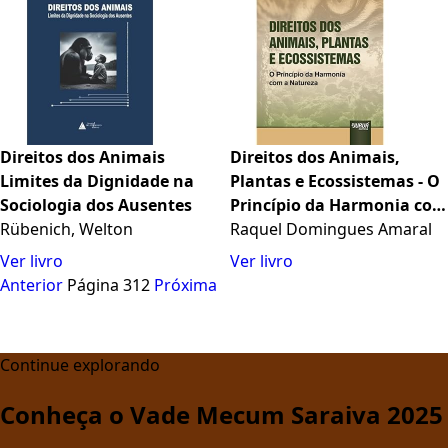
Direitos dos Animais
Direitos dos Animais,
Limites da Dignidade na
Plantas e Ecossistemas - O
Sociologia dos Ausentes
Princípio da Harmonia com
Rübenich, Welton
a Natureza
Raquel Domingues Amaral
Ver livro
Ver livro
Anterior
Página 312
Próxima
Continue explorando
Conheça o Vade Mecum Saraiva 2025