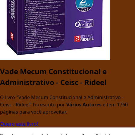
Vade Mecum Constitucional e
Administrativo - Ceisc - Rideel
O livro "Vade Mecum Constitucional e Administrativo -
Ceisc - Rideel" foi escrito por
Vários Autores
e tem 1760
páginas para você aproveitar.
Quero este livro!