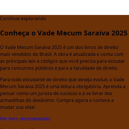
Continue explorando
Conheça o Vade Mecum Saraiva 2025
O Vade Mecum Saraiva 2025 é um dos livros de direito
mais vendidos do Brasil. A obra é atualizada e conta com
as principais leis e códigos que você precisa para estudar
para concursos públicos e para a faculdade de direito.
Para todo estudante de direito que deseja evoluir, o Vade
Mecum Saraiva 2025 é uma leitura obrigatória. Aprenda a
pensar como um jurista de sucesso e a se livrar das
armadilhas do desânimo. Compre agora e comece a
mudar sua vida!
Ver livro recomendado