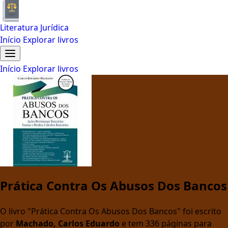
Literatura Jurídica
Início
Explorar livros
Início
Explorar livros
Prática Contra Os Abusos Dos Bancos
O livro "Prática Contra Os Abusos Dos Bancos" foi escrito
por
Machado, Carlos Eduardo
e tem 336 páginas para