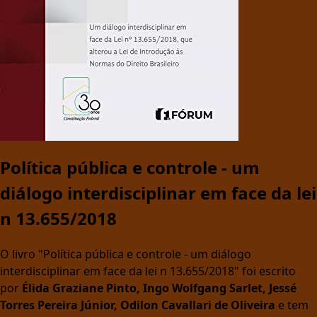
Política pública e controle - um
diálogo interdisciplinar em face da lei
n 13.655/2018
O livro "Política pública e controle - um diálogo
interdisciplinar em face da lei n 13.655/2018" foi escrito
por
Élida Graziane Pinto, Ingo Wolfgang Sarlet, Jessé
Torres Pereira Júnior, Odilon Cavallari de Oliveira
e tem