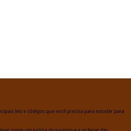
cipais leis e códigos que você precisa para estudar para
nsar como um jurista de sucesso e a se livrar das