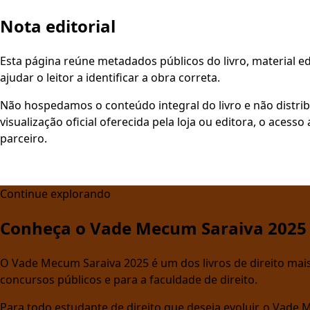
Nota editorial
Esta página reúne metadados públicos do livro, material edi
ajudar o leitor a identificar a obra correta.
Não hospedamos o conteúdo integral do livro e não distri
visualização oficial oferecida pela loja ou editora, o aces
parceiro.
Continue explorando
Conheça o Vade Mecum Saraiva 2025
O Vade Mecum Saraiva 2025 é um dos livros de direito mais 
concursos públicos e para a faculdade de direito.
Para todo estudante de direito que deseja evoluir, o Vade 