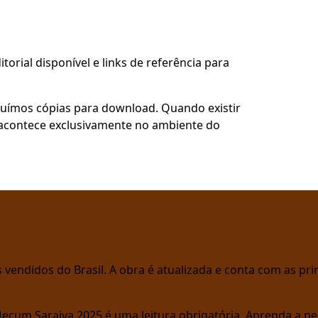
torial disponível e links de referência para
buímos cópias para download. Quando existir
so acontece exclusivamente no ambiente do
vendidos do Brasil. A obra é atualizada e conta com as prin
Mecum Saraiva 2025 é uma leitura obrigatória. Aprenda a pe