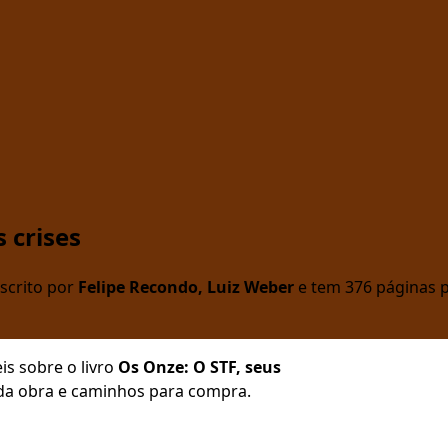
 crises
escrito por
Felipe Recondo, Luiz Weber
e tem 376 páginas p
is sobre o livro
Os Onze: O STF, seus
o da obra e caminhos para compra.