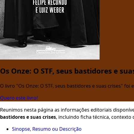
Os Onze: O STF, seus bastidores e suas
O livro "Os Onze: O STF, seus bastidores e suas crises" foi 
Quero este livro!
Reunimos nesta página as informações editoriais disponíve
bastidores e suas crises
, incluindo ficha técnica, context
Sinopse, Resumo ou Descrição