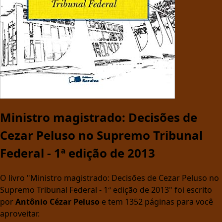
Ministro magistrado: Decisões de
Cezar Peluso no Supremo Tribunal
Federal - 1ª edição de 2013
O livro "Ministro magistrado: Decisões de Cezar Peluso no
Supremo Tribunal Federal - 1ª edição de 2013" foi escrito
por
Antônio Cézar Peluso
e tem 1352 páginas para você
aproveitar.