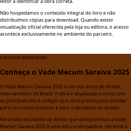
leitor a identificar a obra correta.
Não hospedamos o conteúdo integral do livro e não
distribuímos cópias para download. Quando existir
visualização oficial oferecida pela loja ou editora, o acesso
acontece exclusivamente no ambiente do parceiro.
Continue explorando
Conheça o Vade Mecum Saraiva 2025
O Vade Mecum Saraiva 2025 é um dos livros de direito
mais vendidos do Brasil. A obra é atualizada e conta com
as principais leis e códigos que você precisa para estudar
para concursos públicos e para a faculdade de direito.
Para todo estudante de direito que deseja evoluir, o Vade
Mecum Saraiva 2025 é uma leitura obrigatória. Aprenda a