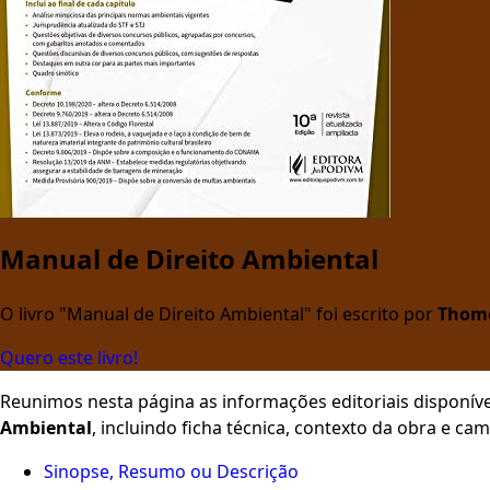
Manual de Direito Ambiental
O livro "Manual de Direito Ambiental" foi escrito por
Thom
Quero este livro!
Reunimos nesta página as informações editoriais disponíve
Ambiental
, incluindo ficha técnica, contexto da obra e c
Sinopse, Resumo ou Descrição