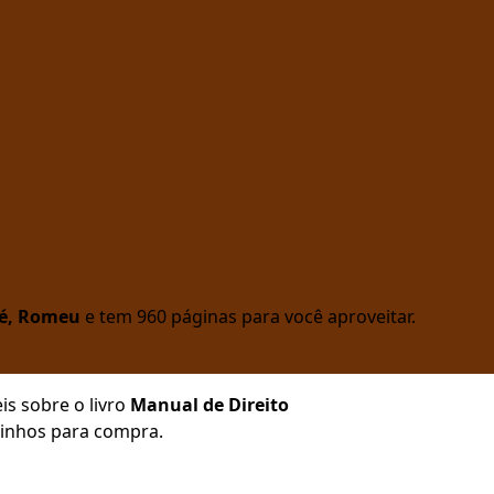
é, Romeu
e tem 960 páginas para você aproveitar.
is sobre o livro
Manual de Direito
aminhos para compra.