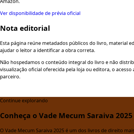
Amazon.
Ver disponibilidade de prévia oficial
Nota editorial
Esta página reúne metadados públicos do livro, material edi
ajudar o leitor a identificar a obra correta.
Não hospedamos o conteúdo integral do livro e não distri
visualização oficial oferecida pela loja ou editora, o aces
parceiro.
Continue explorando
Conheça o Vade Mecum Saraiva 2025
O Vade Mecum Saraiva 2025 é um dos livros de direito mais 