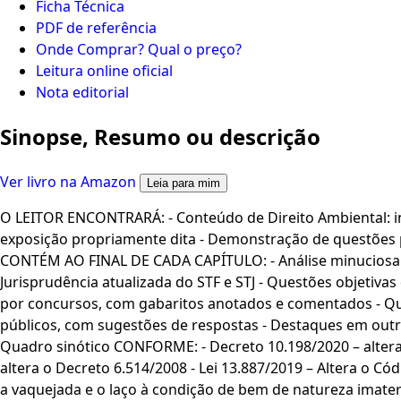
Ficha Técnica
PDF de referência
Onde Comprar? Qual o preço?
Leitura online oficial
Nota editorial
Sinopse, Resumo ou descrição
Ver livro na Amazon
Leia para mim
O LEITOR ENCONTRARÁ: - Conteúdo de Direito Ambiental: in
exposição propriamente dita - Demonstração de questões p
CONTÉM AO FINAL DE CADA CAPÍTULO: - Análise minuciosa d
Jurisprudência atualizada do STF e STJ - Questões objetiva
por concursos, com gabaritos anotados e comentados - Qu
públicos, com sugestões de respostas - Destaques em outra
Quadro sinótico CONFORME: - Decreto 10.198/2020 – altera
altera o Decreto 6.514/2008 - Lei 13.887/2019 – Altera o Códi
a vaquejada e o laço à condição de bem de natureza imateri