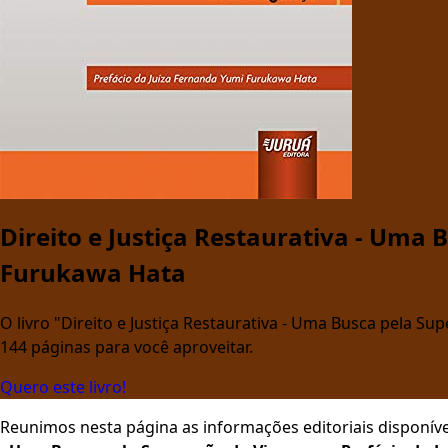
Direito e Justiça Restaurativa - Uma
Furukawa Hata
O livro "Direito e Justiça Restaurativa - Uma Busca pela S
144 páginas para você aproveitar.
Quero este livro!
Reunimos nesta página as informações editoriais disponíve