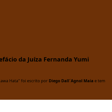
refácio da Juíza Fernanda Yumi
kawa Hata" foi escrito por
Diego Dall´Agnol Maia
e tem