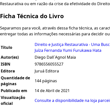
Restaurativa ou em razão da crise da efetividade do Direito
Ficha Técnica do Livro
Separamos para você, através dessa ficha técnica, as caracte
entregar todas as informações necessárias para decidir o
Direito e Justiça Restaurativa - Uma Bus
Título
Juíza Fernanda Yumi Furukawa Hata
Autor(es)
Diego Dall´Agnol Maia
ISBN
9786556055527
Editora
Juruá Editora
Quantidade de
144 páginas
páginas
Publicado em
14 de Abril de 2021
Visualização
Consulte a disponibilidade na loja parcei
oficial