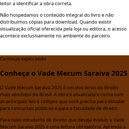
leitor a identificar a obra correta.
Não hospedamos o conteúdo integral do livro e não
distribuímos cópias para download. Quando existir
visualização oficial oferecida pela loja ou editora, o acesso
acontece exclusivamente no ambiente do parceiro.
Continue explorando
Conheça o Vade Mecum Saraiva 2025
O Vade Mecum Saraiva 2025 é um dos livros de direito
mais vendidos do Brasil. A obra é atualizada e conta com
as principais leis e códigos que você precisa para estudar
para concursos públicos e para a faculdade de direito.
Para todo estudante de direito que deseja evoluir, o Vade
Mecum Saraiva 2025 é uma leitura obrigatória. Aprenda a