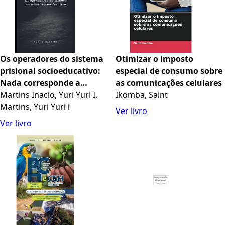
Os operadores do sistema
Otimizar o imposto
prisional socioeducativo:
especial de consumo sobre
Nada corresponde a
as comunicações celulares
realidade. (Portuguese
Martins Inacio, Yuri Yuri I,
Ikomba, Saint
Edition)
Martins, Yuri Yuri i
Ver livro
Ver livro