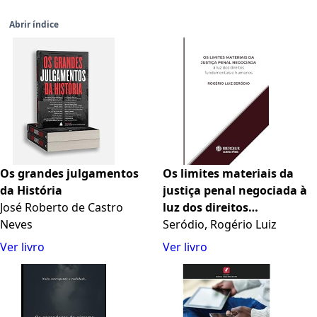
Abrir índice
Os grandes julgamentos
Os limites materiais da
da História
justiça penal negociada à
José Roberto de Castro
luz dos direitos
Neves
fundamentais e humanos
Seródio, Rogério Luiz
(Portuguese Edition)
Ver livro
Ver livro