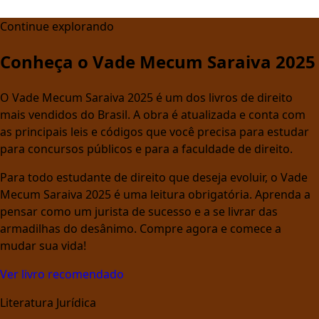
Continue explorando
Conheça o Vade Mecum Saraiva 2025
O Vade Mecum Saraiva 2025 é um dos livros de direito
mais vendidos do Brasil. A obra é atualizada e conta com
as principais leis e códigos que você precisa para estudar
para concursos públicos e para a faculdade de direito.
Para todo estudante de direito que deseja evoluir, o Vade
Mecum Saraiva 2025 é uma leitura obrigatória. Aprenda a
pensar como um jurista de sucesso e a se livrar das
armadilhas do desânimo. Compre agora e comece a
mudar sua vida!
Ver livro recomendado
Literatura Jurídica