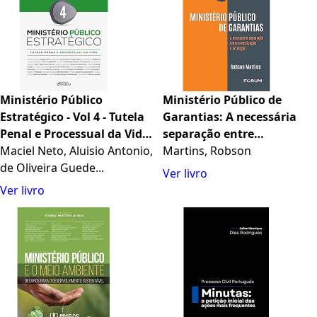
Ministério Público
Ministério Público de
Estratégico - Vol 4 - Tutela
Garantias: A necessária
Penal e Processual da Vida
separação entre
- 1ª Ed - 2023: Volume 4
Maciel Neto, Aluisio Antonio,
investigação e acusação
Martins, Robson
de Oliveira Guede...
Ver livro
Ver livro