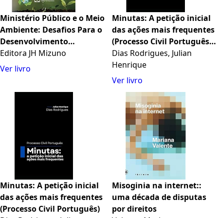
Ministério Público e o Meio
Minutas: A petição inicial
Ambiente: Desafios Para o
das ações mais frequentes
Desenvolvimento
(Processo Civil Português)
Sustentável
Editora JH Mizuno
(Portuguese Edition)
Dias Rodrigues, Julian
Henrique
Ver livro
Ver livro
Minutas: A petição inicial
Misoginia na internet::
das ações mais frequentes
uma década de disputas
(Processo Civil Português)
por direitos