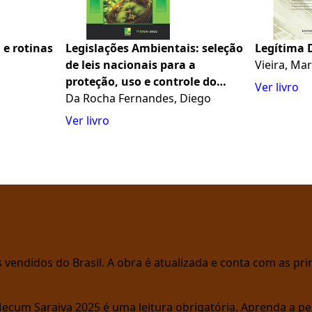
 e rotinas
Legislações Ambientais: seleção
Legítima 
de leis nacionais para a
Vieira, Ma
s
proteção, uso e controle do
Ver livro
meio ambiente
Da Rocha Fernandes, Diego
Ver livro
vendidos do Brasil. A obra é atualizada e conta com as prin
Mecum Saraiva 2025 é uma leitura obrigatória. Aprenda a pe