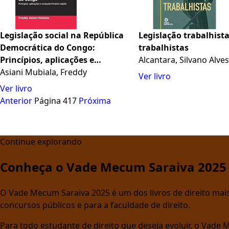
Legislação social na República
Legislação trabalhista
Democrática do Congo:
trabalhistas
Princípios, aplicações e
Alcantara, Silvano Alve
evolução Primeira edição
Asiani Mubiala, Freddy
Ver livro
Ver livro
Anterior
Página 417
Próxima
Continue explorando
Conheça o Vade Mecum Saraiva 2025
O Vade Mecum Saraiva 2025 é um dos livros de direito mais 
concursos públicos e para a faculdade de direito.
Para todo estudante de direito que deseja evoluir, o Vade 