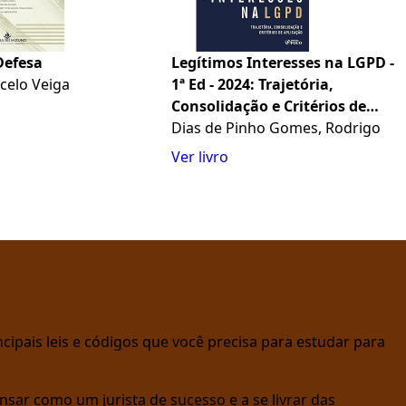
Defesa
Legítimos Interesses na LGPD -
rcelo Veiga
1ª Ed - 2024: Trajetória,
Consolidação e Critérios de
Aplicação
Dias de Pinho Gomes, Rodrigo
Ver livro
cipais leis e códigos que você precisa para estudar para
nsar como um jurista de sucesso e a se livrar das