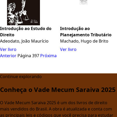
Introdução ao Estudo do
Introdução ao
Direito
Planejamento Tributário
Adeodato, João Maurício
Machado, Hugo de Brito
Ver livro
Ver livro
Anterior
Página 397
Próxima
Continue explorando
Conheça o Vade Mecum Saraiva 2025
O Vade Mecum Saraiva 2025 é um dos livros de direito
mais vendidos do Brasil. A obra é atualizada e conta com
as principais leis e códigos que você precisa para estudar