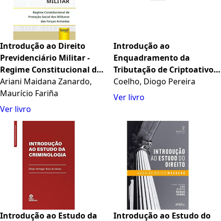
Introdução ao Direito
Introdução ao
Previdenciário Militar -
Enquadramento da
Regime Constitucional de
Tributação de Criptoativos
Proteção Social dos
Ariani Maidana Zanardo,
em Sede de IRS: Pré e Pós
Coelho, Diogo Pereira
Militares das Forças
Maurício Fariña
Orçamento do Estado Para
Ver livro
Armadas
2023
Ver livro
Introdução ao Estudo da
Introdução ao Estudo do