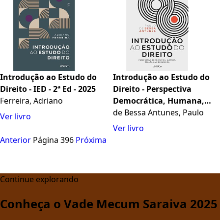
Introdução ao Estudo do
Introdução ao Estudo do
Direito - IED - 2ª Ed - 2025
Direito - Perspectiva
Ferreira, Adriano
Democrática, Humana,
Ecológica e Econômica - 4ª
de Bessa Antunes, Paulo
Ver livro
Ed - 2025
Ver livro
Anterior
Página 396
Próxima
Continue explorando
Conheça o Vade Mecum Saraiva 2025