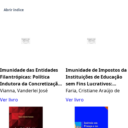
Abrir índice
Imunidade das Entidades
Imunidade de Impostos da
Filantrópicas: Política
Instituições de Educação
Indutora da Concretização
sem Fins Lucrativos:
dos Direitos Sociais
Vianna, Vanderlei José
Correlação com o Direito
Faria, Cristiane Araújo de
Assegurada no § 7° do Art.
Fundamental à Educação
Ver livro
Ver livro
195 da Constituição
Federal