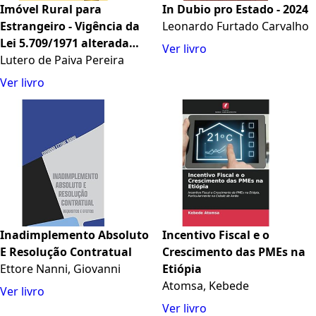
Imóvel Rural para
In Dubio pro Estado - 2024
Estrangeiro - Vigência da
Leonardo Furtado Carvalho
Lei 5.709/1971 alterada
Ver livro
pela Lei 13.986/2020 -
Lutero de Paiva Pereira
Autorização para Adquirir -
Ver livro
Limitação de Área -
Empresa Brasileira de
Capital Estrangeiro
Inadimplemento Absoluto
Incentivo Fiscal e o
E Resolução Contratual
Crescimento das PMEs na
Ettore Nanni, Giovanni
Etiópia
Atomsa, Kebede
Ver livro
Ver livro