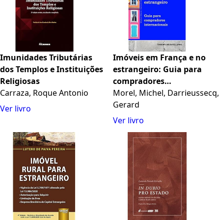
Imunidades Tributárias
Imóveis em França e no
dos Templos e Instituições
estrangeiro: Guia para
Religiosas
compradores
Carraza, Roque Antonio
internacionais (Portuguese
Morel, Michel, Darrieussecq,
Edition)
Gerard
Ver livro
Ver livro