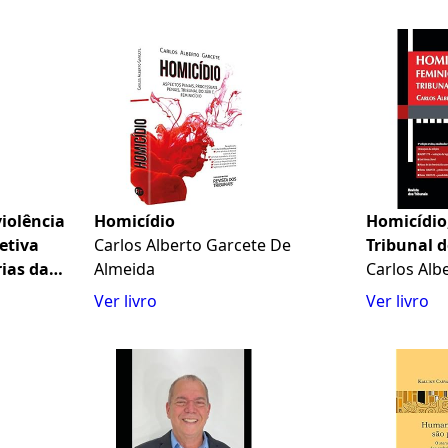
iolência
Homicídio
Homicídio,
etiva
Carlos Alberto Garcete De
Tribunal d
ias da
Almeida
Carlos Alb
ntra-
Ver livro
Ver livro
álise
dades