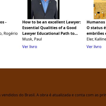
os -
How to be an excellent Lawyer:
Humanos q
Essential Qualities of a Good
O status é
o, Rogério
Lawyer Educational Path to
embriões 
Becoming a Lawyer Gaining
Musk, Paul
Eler, Kalli
(Portuguese Edition)
Ver livro
Ver livro
vendidos do Brasil. A obra é atualizada e conta com as prin