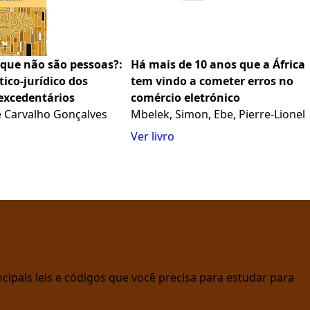
ue não são pessoas?:
Há mais de 10 anos que a África
tico-jurídico dos
tem vindo a cometer erros no
excedentários
comércio eletrónico
ne Carvalho Gonçalves
Mbelek, Simon, Ebe, Pierre-Lionel
Ver livro
cipais leis e códigos que você precisa para estudar para