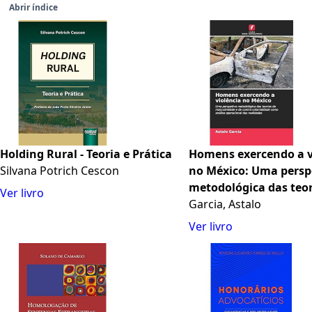
Abrir índice
Holding Rural - Teoria e Prática
Homens exercendo a v
Silvana Potrich Cescon
no México: Uma persp
metodológica das teor
Ver livro
masculinidade e da co
Garcia, Astalo
colonialidade como an
Ver livro
operacional das reali