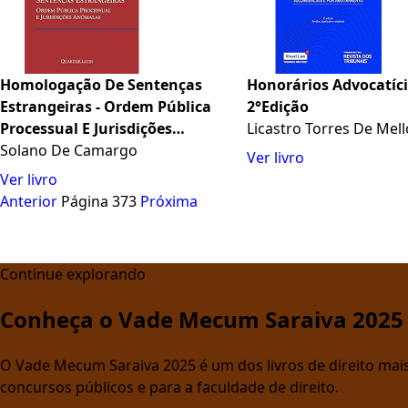
Homologação De Sentenças
Honorários Advocatíci
Estrangeiras - Ordem Pública
2°Edição
Processual E Jurisdições
Licastro Torres De Mell
Anômalas
Solano De Camargo
Ver livro
Ver livro
Anterior
Página 373
Próxima
Continue explorando
Conheça o Vade Mecum Saraiva 2025
O Vade Mecum Saraiva 2025 é um dos livros de direito mais 
concursos públicos e para a faculdade de direito.