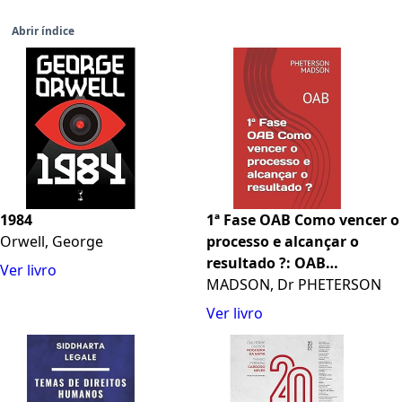
Abrir índice
1984
1ª Fase OAB Como vencer o
Orwell, George
processo e alcançar o
resultado ?: OAB
Ver livro
(Portuguese Edition)
MADSON, Dr PHETERSON
Ver livro