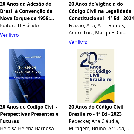
20 Anos da Adesão do
20 Anos de Vigência do
Brasil à Convenção de
Código Civil na Legalidade
Nova Iorque de 1958:
Constitucional - 1ª Ed - 2024
Estudos em Fomento à
Editora D'Plácido
Frazão, Ana, Arnt Ramos,
Arbitragem Internacional
André Luiz, Marques Co...
Ver livro
no País
Ver livro
20 Anos do Codigo Civil -
20 Anos do Código Civil
Perspectivas Presentes e
Brasileiro - 1ª Ed - 2023
Futuras
Redecker, Ana Cláudia,
Heloisa Helena Barbosa
Miragem, Bruno, Arruda,...