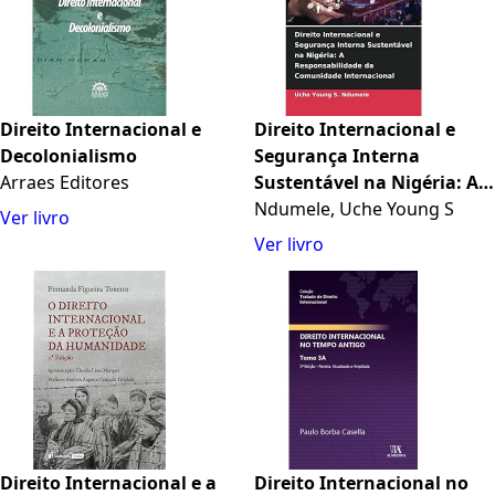
Direito Internacional e
Direito Internacional e
Decolonialismo
Segurança Interna
Arraes Editores
Sustentável na Nigéria: A
Responsabilidade da
Ndumele, Uche Young S
Ver livro
Comunidade Internacional
Ver livro
Direito Internacional e a
Direito Internacional no