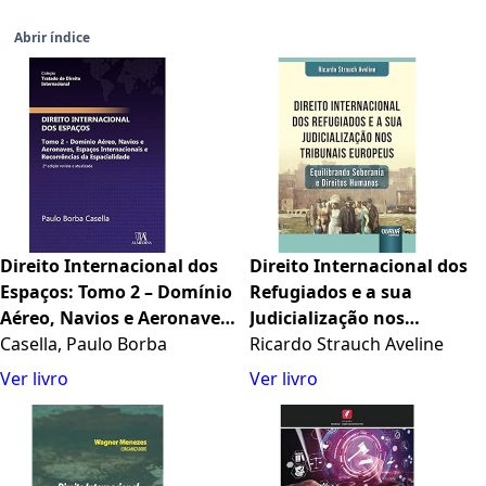
Abrir índice
Direito Internacional dos
Direito Internacional dos
Espaços: Tomo 2 – Domínio
Refugiados e a sua
Aéreo, Navios e Aeronaves,
Judicialização nos
Espaços Internacionais e
Casella, Paulo Borba
Tribunais Europeus -
Ricardo Strauch Aveline
Recorrências da
Equilibrando Soberania e
Ver livro
Ver livro
Espacialidade
Direitos Humanos