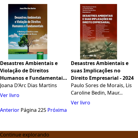
Desastres Ambientais e
Desastres Ambientais e
Violação de Direitos
suas Implicações no
Humanos e Fundamentais
Direito Empresarial - 2024
- A Mudança Climática
Joana D’Arc Dias Martins
Paulo Sores de Morais, Lis
como Multiplicador de
Caroline Bedin, Maur...
Ver livro
Riscos
Ver livro
Anterior
Página 225
Próxima
Continue explorando