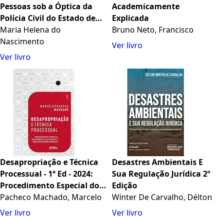
Pessoas sob a Óptica da
Academicamente
Polícia Civil do Estado de
Explicada
São Paulo - 2ª Ed. - 2023
Maria Helena do
Bruno Neto, Francisco
Nascimento
Ver livro
Ver livro
Desapropriação e Técnica
Desastres Ambientais E
Processual - 1ª Ed - 2024:
Sua Regulação Jurídica 2º
Procedimento Especial do
Edição
Decreto-lei 3.365/1941 e
Pacheco Machado, Marcelo
Winter De Carvalho, Délton
Desapropriação Indireta
Ver livro
Ver livro