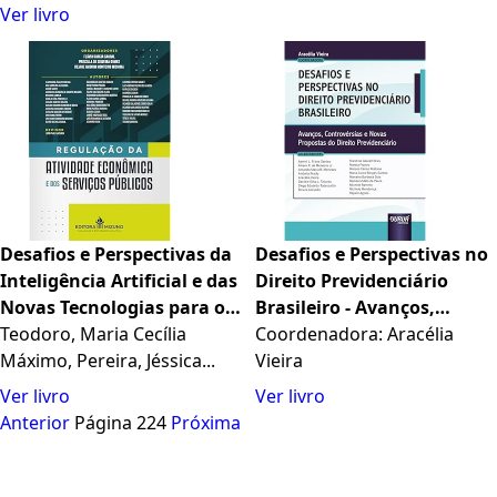
Ver livro
Desafios e Perspectivas da
Desafios e Perspectivas no
Inteligência Artificial e das
Direito Previdenciário
Novas Tecnologias para o
Brasileiro - Avanços,
Mundo do Trabalho
Teodoro, Maria Cecília
Controvérsias e Novas
Coordenadora: Aracélia
Máximo, Pereira, Jéssica...
Propostas do Direito
Vieira
Previdenciário
Ver livro
Ver livro
Anterior
Página 224
Próxima