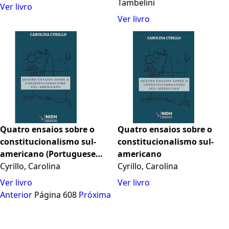
São Paulo
Tambelini
Ver livro
Ver livro
Quatro ensaios sobre o
Quatro ensaios sobre o
constitucionalismo sul-
constitucionalismo sul-
americano (Portuguese
americano
Edition)
Cyrillo, Carolina
Cyrillo, Carolina
Ver livro
Ver livro
Anterior
Página 608
Próxima