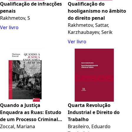
Qualificação de infracções
Qualificação do
penais
hooliganismo no âmbito
Rakhmetov, S
do direito penal
Rakhmetov, Sattar,
Ver livro
Karzhaubayev, Serik
Ver livro
Quando a Justiça
Quarta Revolução
Enquadra as Ruas: Estudo
Industrial e Direito do
de um Processo Criminal
Trabalho
Contra Manifestantes em
Zoccal, Mariana
Brasileiro, Eduardo