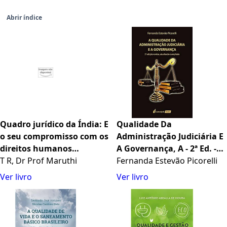
Abrir índice
Quadro jurídico da Índia: E
Qualidade Da
o seu compromisso com os
Administração Judiciária E
direitos humanos
A Governança, A - 2ª Ed. -
internacionais
T R, Dr Prof Maruthi
2021
Fernanda Estevão Picorelli
Ver livro
Ver livro