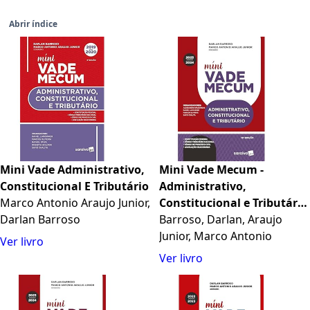
Abrir índice
Mini Vade Administrativo,
Mini Vade Mecum -
Constitucional E Tributário
Administrativo,
Marco Antonio Araujo Junior,
Constitucional e Tributário
Darlan Barroso
- Meu Curso - 13ª edição
Barroso, Darlan, Araujo
2024
Junior, Marco Antonio
Ver livro
Ver livro