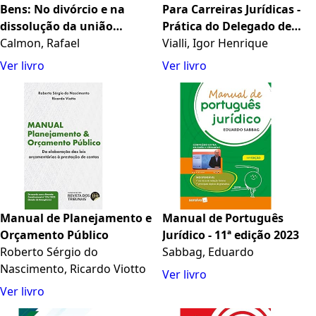
Bens: No divórcio e na
Para Carreiras Jurídicas -
dissolução da união
Prática do Delegado de
estável - aspectos
Calmon, Rafael
Polícia (2023)
Vialli, Igor Henrique
materiais e processuais - 5ª
Ver livro
Ver livro
edição 2024
Manual de Planejamento e
Manual de Português
Orçamento Público
Jurídico - 11ª edição 2023
Roberto Sérgio do
Sabbag, Eduardo
Nascimento, Ricardo Viotto
Ver livro
Ver livro