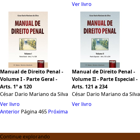
de 24 de dezembro de 2019,
Ver livro
incluindo a Lei 14.344/2022
(Lei Henry Borel)
Manual de Direito Penal -
Manual de Direito Penal -
Volume I - Parte Geral -
Volume II - Parte Especial -
Arts. 1º a 120
Arts. 121 a 234
César Dario Mariano da Silva
César Dario Mariano da Silva
Ver livro
Ver livro
Anterior
Página 465
Próxima
Continue explorando