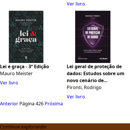
Ver livro
Lei e graça - 3ª Edição
Lei geral de proteção de
Mauro Meister
dados: Estudos sobre um
novo cenário de
Ver livro
Governança Corporativa
Pironti, Rodrigo
Ver livro
Anterior
Página 426
Próxima
Continue explorando