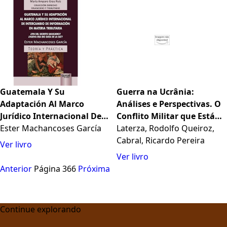
Guatemala Y Su
Guerra na Ucrânia:
Adaptación Al Marco
Análises e Perspectivas. O
Jurídico Internacional De
Conflito Militar que Está
Intercambio De
Ester Machancoses García
Mudando a Geopolítica
Laterza, Rodolfo Queiroz,
Información En Materia
Mundial
Cabral, Ricardo Pereira
Ver livro
Tributaria
Ver livro
Anterior
Página 366
Próxima
Continue explorando