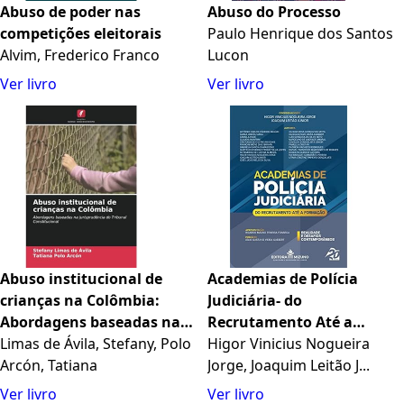
Abuso de poder nas
Abuso do Processo
competições eleitorais
Paulo Henrique dos Santos
Alvim, Frederico Franco
Lucon
Ver livro
Ver livro
Abuso institucional de
Academias de Polícia
crianças na Colômbia:
Judiciária- do
Abordagens baseadas na
Recrutamento Até a
jurisprudência do Tribunal
Limas de Ávila, Stefany, Polo
Formação
Higor Vinicius Nogueira
Constitucional
Arcón, Tatiana
Jorge, Joaquim Leitão J...
Ver livro
Ver livro