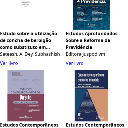
Estudo sobre a utilização
Estudos Aprofundados
de concha de berbigão
Sobre a Reforma da
como substituto em
Previdência
materiais de betão: Estudo
Sateesh, A, Dey, Subhashish
Editora Juspodivm
exploratório sobre a
Ver livro
Ver livro
utilização de concha de
berbigão ... parcial de
agregado grosso e fino em
betão
Estudos Contemporâneos
Estudos Contemporâneos