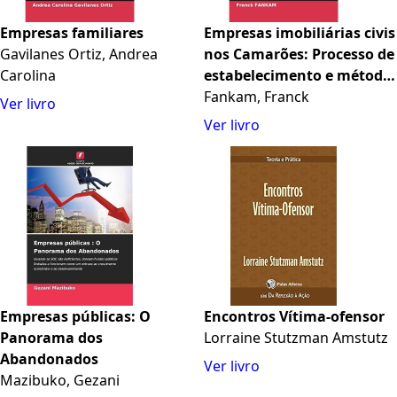
Empresas familiares
Empresas imobiliárias civis
Gavilanes Ortiz, Andrea
nos Camarões: Processo de
Carolina
estabelecimento e método
de optimização fiscal
Fankam, Franck
Ver livro
Ver livro
Empresas públicas: O
Encontros Vítima-ofensor
Panorama dos
Lorraine Stutzman Amstutz
Abandonados
Ver livro
Mazibuko, Gezani