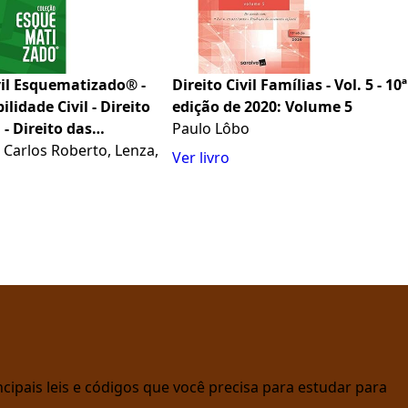
vil Esquematizado® -
Direito Civil Famílias - Vol. 5 - 10ª
lidade Civil - Direito
edição de 2020: Volume 5
 - Direito das
Paulo Lôbo
- 11ª edição 2024
 Carlos Roberto, Lenza,
Ver livro
cipais leis e códigos que você precisa para estudar para