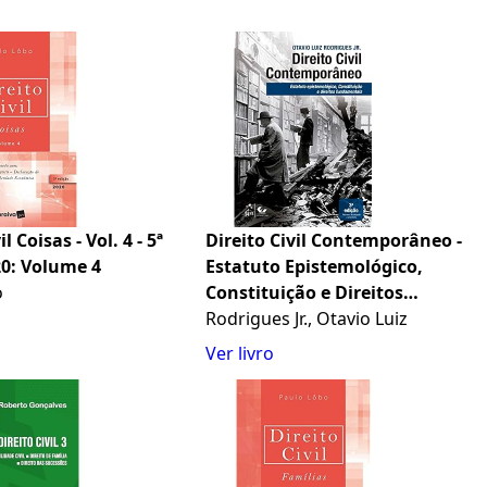
l Coisas - Vol. 4 - 5ª
Direito Civil Contemporâneo -
20: Volume 4
Estatuto Epistemológico,
o
Constituição e Direitos
Fundamentais
Rodrigues Jr., Otavio Luiz
Ver livro