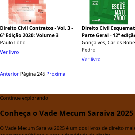
Direito Civil Contratos - Vol. 3 -
Direito Civil Esquemat
6ª Edição 2020: Volume 3
Parte Geral - 12ª ediç
Paulo Lôbo
Gonçalves, Carlos Robe
Pedro
Ver livro
Ver livro
Anterior
Página 245
Próxima
Continue explorando
Conheça o Vade Mecum Saraiva 2025
O Vade Mecum Saraiva 2025 é um dos livros de direito mais 