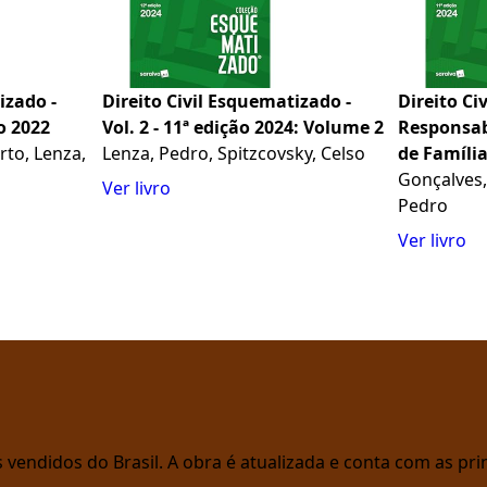
izado -
Direito Civil Esquematizado -
Direito Ci
ão 2022
Vol. 2 - 11ª edição 2024: Volume 2
Responsabi
rto, Lenza,
Lenza, Pedro, Spitzcovsky, Celso
de Família
Sucessões 
Gonçalves,
Ver livro
Pedro
Ver livro
vendidos do Brasil. A obra é atualizada e conta com as prin