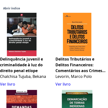
Abrir índice
Delinquência juvenil e
Delitos Tributários e
criminalidade à luz do
Delitos Financeiros:
direito penal etíope
Comentários aos Crimes
Chalchisa Tujuba, Bekana
Contra a Ordem Tributária
Levorin, Marco Polo
e Contra o Sistema
Ver livro
Ver livro
Financeiro Nacional