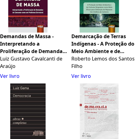
Demandas de Massa -
Demarcação de Terras
Interpretando a
Indígenas - A Proteção do
Proliferação de Demandas
Meio Ambiente e de
de Consumo como um
Luiz Gustavo Cavalcanti de
Culturas Singulares como
Roberto Lemos dos Santos
Problema Estrutural -
Araújo
Meio Eficaz para Obtenção
Filho
Biblioteca IDP - Juruá
de Riquezas Via Créditos de
Ver livro
Ver livro
Carbono