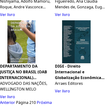
VOL 2 - 1ª ED - 2022: Volume
Nishiyama, Adolfo Mamoru,
VOL 3 - 1ª ED - 2022: Volume
Figueiredo, Ana Cláudia
2
Roque, Andre Vasconce...
3
Mendes de, Gonzaga, Eug...
Ver livro
Ver livro
DEPARTAMENTO DA
DIGE - Direito
JUSTIÇA NO BRASIL (OAB
Internacional e
INTERNACIONAL)
Globalização Econômica
(Portuguese Edition)
ADVOGADO DAS NAÇÕES,
(Volume 3)
Arraes Editores
WELLINGTON MELO
Ver livro
Ver livro
Anterior
Página 210
Próxima