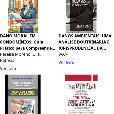
DANO MORAL EM
DANOS AMBIENTAIS: UMA
CONDOMÍNIOS: Guia
ANÁLISE DOUTRINÁRIA E
Prático para Compreender
JURISPRUDENCIAL DA
e Prevenir Danos Morais
Pereira Moreno, Dra.
RESPONSABILIDADE
IVAN
em Condomínios
Patrícia
EXTRACONTRATUAL DO E
Ver livro
(Portuguese Edition)
Ver livro