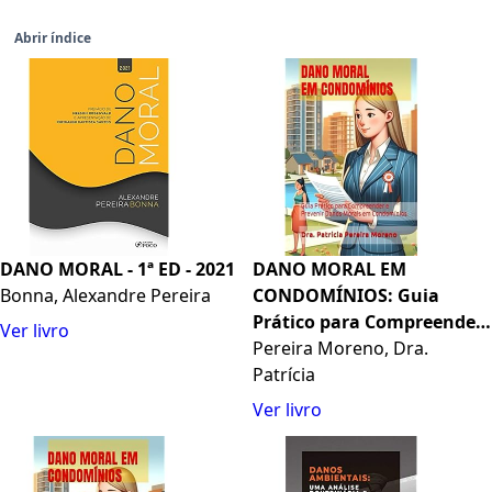
Abrir índice
DANO MORAL - 1ª ED - 2021
DANO MORAL EM
Bonna, Alexandre Pereira
CONDOMÍNIOS: Guia
Prático para Compreender
Ver livro
e Prevenir Danos Morais
Pereira Moreno, Dra.
em Condomínios
Patrícia
(Portuguese Edition)
Ver livro