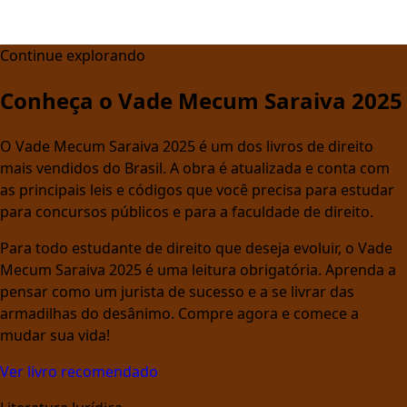
Continue explorando
Conheça o Vade Mecum Saraiva 2025
O Vade Mecum Saraiva 2025 é um dos livros de direito
mais vendidos do Brasil. A obra é atualizada e conta com
as principais leis e códigos que você precisa para estudar
para concursos públicos e para a faculdade de direito.
Para todo estudante de direito que deseja evoluir, o Vade
Mecum Saraiva 2025 é uma leitura obrigatória. Aprenda a
pensar como um jurista de sucesso e a se livrar das
armadilhas do desânimo. Compre agora e comece a
mudar sua vida!
Ver livro recomendado