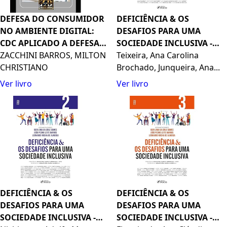
DEFESA DO CONSUMIDOR
DEFICIÊNCIA & OS
NO AMBIENTE DIGITAL:
DESAFIOS PARA UMA
CDC APLICADO A DEFESA
SOCIEDADE INCLUSIVA -
DIGITAL DO CONSUMIDOR
ZACCHINI BARROS, MILTON
VOL 1 - 1ª ED - 2022: Volume
Teixeira, Ana Carolina
(Portuguese Edition)
CHRISTIANO
1
Brochado, Junqueira, Ana...
Ver livro
Ver livro
DEFICIÊNCIA & OS
DEFICIÊNCIA & OS
DESAFIOS PARA UMA
DESAFIOS PARA UMA
SOCIEDADE INCLUSIVA -
SOCIEDADE INCLUSIVA -