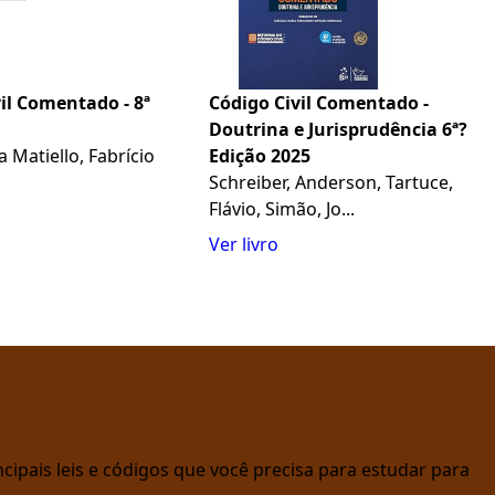
il Comentado - 8ª
Código Civil Comentado -
Doutrina e Jurisprudência 6ª?
Matiello, Fabrício
Edição 2025
Schreiber, Anderson, Tartuce,
Flávio, Simão, Jo...
Ver livro
cipais leis e códigos que você precisa para estudar para