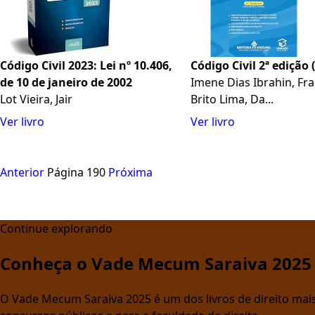
Código Civil 2023: Lei nº 10.406,
Código Civil 2ª edição 
de 10 de janeiro de 2002
Imene Dias Ibrahin, Fra
Lot Vieira, Jair
Brito Lima, Da...
Ver livro
Ver livro
Anterior
Página 190
Próxima
Continue explorando
Conheça o Vade Mecum Saraiva 2025
O Vade Mecum Saraiva 2025 é um dos livros de direito mais 