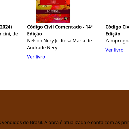
(2024)
Código Civil Comentado - 14ª
Código Civ
ncini, de
Edição
Edição
Nelson Nery Jr., Rosa Maria de
Zamprogna 
Andrade Nery
Ver livro
Ver livro
vendidos do Brasil. A obra é atualizada e conta com as prin