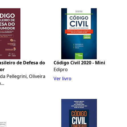
sileiro de Defesa do
Código Civil 2020 - Mini
or
Edipro
da Pellegrini, Oliveira
Ver livro
...