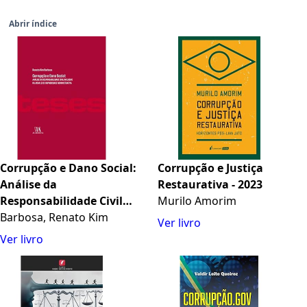
Abrir índice
Corrupção e Dano Social:
Corrupção e Justiça
Análise da
Restaurativa - 2023
Responsabilidade Civil
Murilo Amorim
Inclusive na Nova lei de
Barbosa, Renato Kim
Ver livro
Improbidade
Ver livro
Administrativa