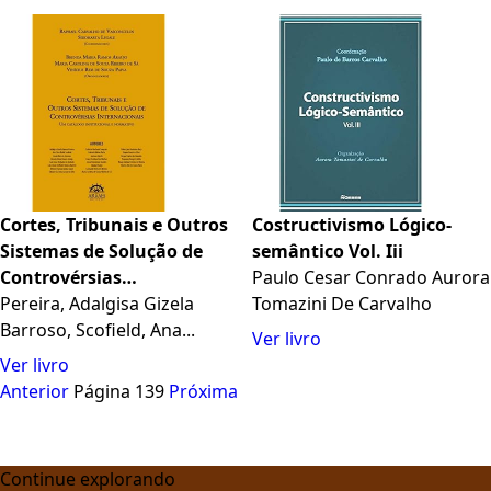
Cortes, Tribunais e Outros
Costructivismo Lógico-
Sistemas de Solução de
semântico Vol. Iii
Controvérsias
Paulo Cesar Conrado Aurora
Internacionais: um
Pereira, Adalgisa Gizela
Tomazini De Carvalho
Catálogo Institucional e
Barroso, Scofield, Ana...
Ver livro
Normativo
Ver livro
Anterior
Página 139
Próxima
Continue explorando