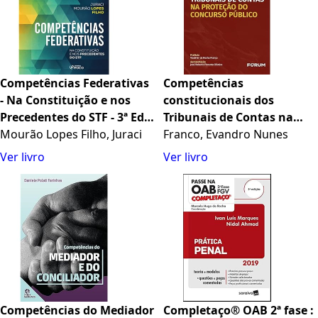
Competências Federativas
Competências
- Na Constituição e nos
constitucionais dos
Precedentes do STF - 3ª Ed -
Tribunais de Contas na
2024
Mourão Lopes Filho, Juraci
proteção do concurso
Franco, Evandro Nunes
público
Ver livro
Ver livro
Competências do Mediador
Completaço® OAB 2ª fase :